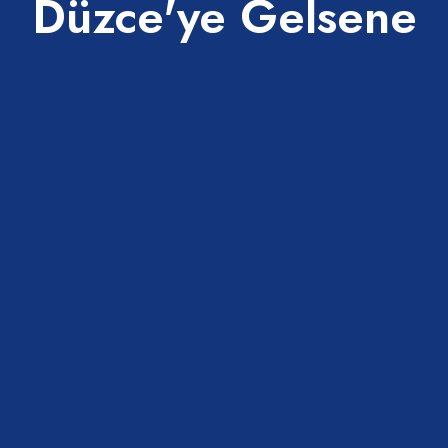
Düzce'ye Gelsene
 Krempark Cinema Pink
100. Yıl Çeşmesi
Merkez
E TURİZM DANIŞMA OFİSİ
Millet Kütüphanesi
Merkez