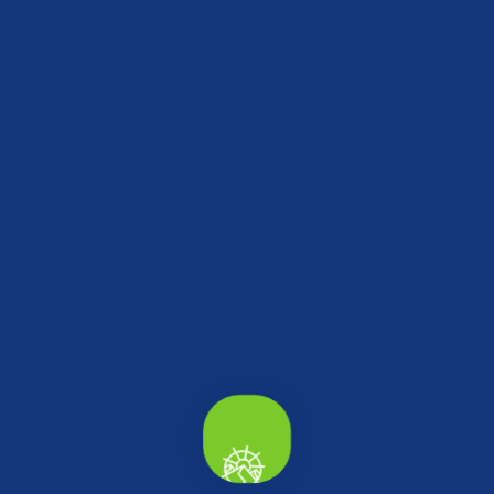
kısmına takılır. Son olarak cila
ile bastona parlaklık verilerek daha güzel bir görünüm
sağlanır4
Bastonun yerle temas eden
uç kısmına ise manda boynuzundan yapılan bir parça
yerleştirilmesiyle baston artık kullanıma
hazır hale getirilmiş olur.
Daha Fazlasını Keşfet