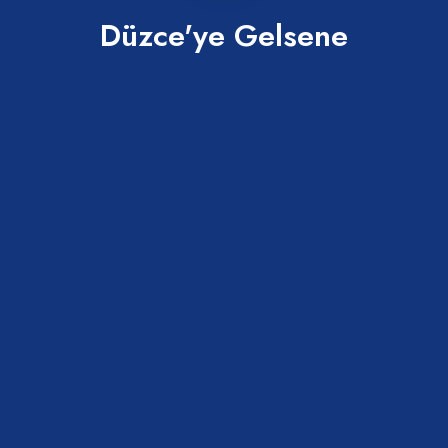
Tümü
Keşfedilecek daha çok yer var...
Düzce'ye Gelsene