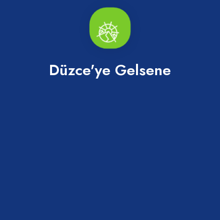
belirtmiştir.
Düzce'ye Gelsene
Daha Fazlasını Keşfet
Tümü
Keşfedilecek daha çok yer var...