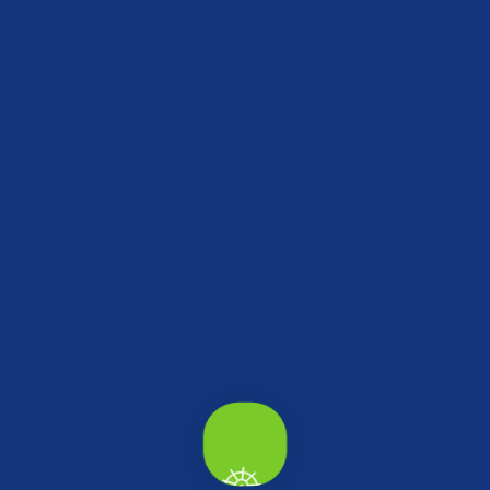
operatifi
yakınlarında keşfedebileceğin yerler.