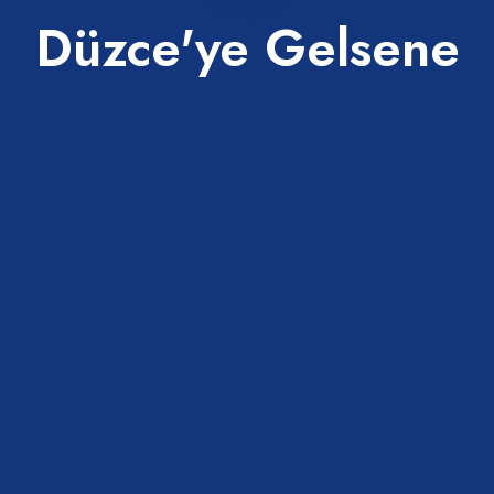
Düzce'ye Gelsene
üzü Göleti
Efteni Gölü
a
Gölyaka