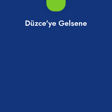
Efteni Gölü Kamp Alanı
Düzce'ye Gelsene
Gölyaka