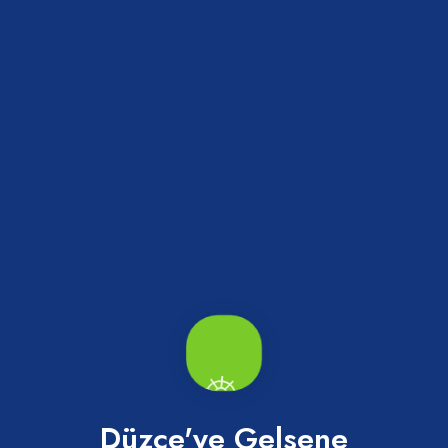
Abaza Turşusu Acılı
Düzce'ye Gelsene
Merkez