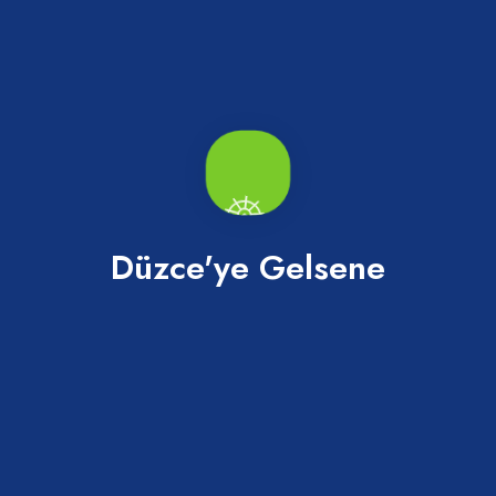
Abaza Turşusu Acılı
Merkez
Düzce'ye Gelsene