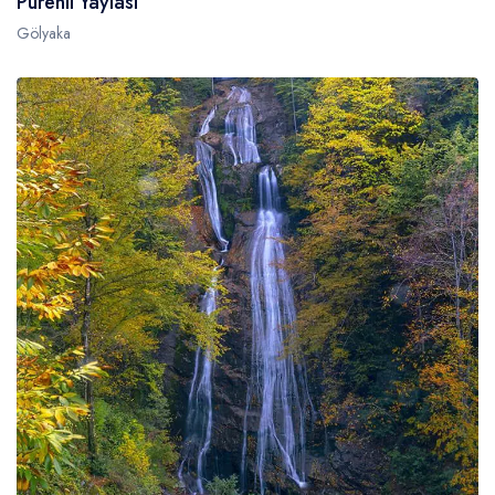
Pürenli Yaylası
Gölyaka