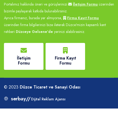
Portalımız hakkında öneri ve görüşlerinizi
İletişim Formu
üzerinden
bizimle paylaşarak katkıda bulunabilirsiniz.
Ayrıca firmanız, burada yer almıyorsa,
Firma Kayıt Formu
üzerinden firma bilgilerinizi bize ileterek Düzce'mizin kapsamlı kent
rehberi
Düzceye Gelsene'de
yerinizi alabilirasiniz.
İletişim
Firma Kayıt
Formu
Formu
© 2023
Düzce Ticaret ve Sanayi Odası
serbay
//
Dijital Reklam Ajansı